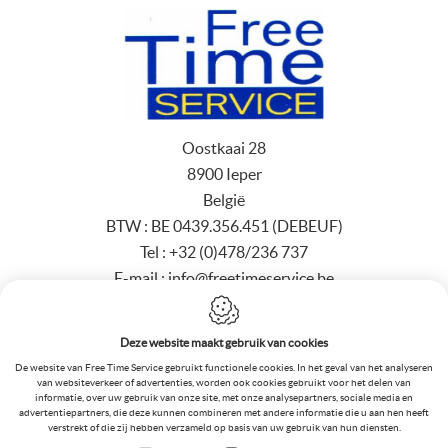
Oostkaai 28
8900 Ieper
België
BTW :
BE 0439.356.451 (DEBEUF)
Tel :
+32 (0)478/236 737
E-mail :
info@freetimeservice.be
debeuf@freetimeservice.be
Deze website maakt gebruik van cookies
De website van Free Time Service gebruikt functionele cookies. In het geval van het analyseren
van websiteverkeer of advertenties, worden ook cookies gebruikt voor het delen van
informatie, over uw gebruik van onze site, met onze analysepartners, sociale media en
Webdesign by
IDcreation
2025
-
Sitemap
-
Cookie Policy
-
advertentiepartners, die deze kunnen combineren met andere informatie die u aan hen heeft
Privacy policy
verstrekt of die zij hebben verzameld op basis van uw gebruik van hun diensten.