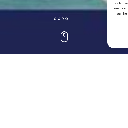
delen va
media en 
aan hen
Wij steken uw plezierboot in een nieuw jasje en verzorgen u
Bij ons kunt u terecht voor allerlei
bootaccessoires, bootkuss
caravankussens en matrassen op maat
.