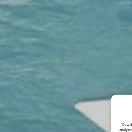
De web
analyser