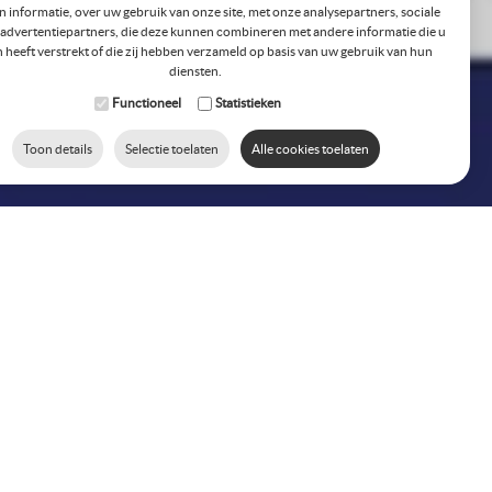
n informatie, over uw gebruik van onze site, met onze analysepartners, sociale
advertentiepartners, die deze kunnen combineren met andere informatie die u
 heeft verstrekt of die zij hebben verzameld op basis van uw gebruik van hun
diensten.
Functioneel
Statistieken
Toon details
Selectie toelaten
Alle cookies toelaten
 in & outdoor stoffering.
ens, bootstoffering,